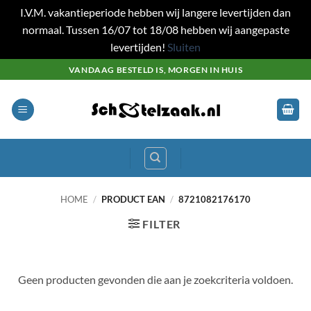
I.V.M. vakantieperiode hebben wij langere levertijden dan
normaal. Tussen 16/07 tot 18/08 hebben wij aangepaste
levertijden!
Sluiten
Ga
VANDAAG BESTELD IS, MORGEN IN HUIS
naar
inhoud
HOME
/
PRODUCT EAN
/
8721082176170
FILTER
Geen producten gevonden die aan je zoekcriteria voldoen.