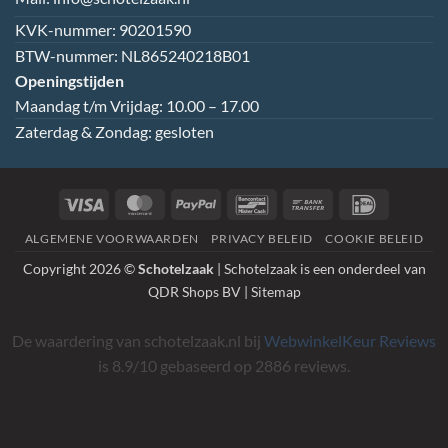
KVK-nummer: 90201590
BTW-nummer: NL865240218B01
Openingstijden
Maandag t/m Vrijdag: 10.00 – 17.00
Zaterdag & Zondag: gesloten
Visa
MasterCard
PayPal
Bancontact
Bank
IDeal
Transfer
ALGEMENE VOORWAARDEN
PRIVACY BELEID
COOKIE BELEID
Copyright 2026 ©
Schotelzaak
| Schotelzaak is een onderdeel van
QDR Shops BV |
Sitemap
De waardering van schotelzaak.nl bij
WebwinkelKeur Reviews
is 8.9/10 gebaseerd op 2886 reviews.