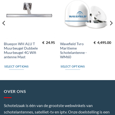
Toevoegen
Toevoegen
aan
aan
wenslijst
wenslijst
€
24.95
€
4,495.00
Blueqon WH ALU T
Wavefield Tvro
Muurbeugel Dubbele
Maritieme
Muurbeugel 4G Wifi
Schotelantenne -
antenne Mast
WM60
SELECT OPTIONS
SELECT OPTIONS
OVER ONS
Schotelzaak is één van de grootste webwinkels van
schotelantennes, satelliet-tv en iptv. Onze doelstelling is een