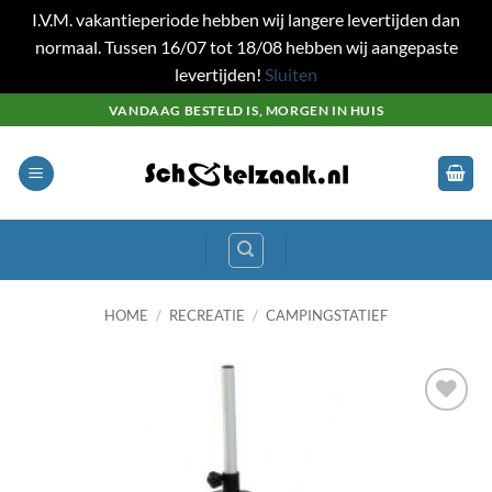
I.V.M. vakantieperiode hebben wij langere levertijden dan
normaal. Tussen 16/07 tot 18/08 hebben wij aangepaste
levertijden!
Sluiten
Ga
VANDAAG BESTELD IS, MORGEN IN HUIS
naar
inhoud
HOME
/
RECREATIE
/
CAMPINGSTATIEF
Toevoegen
aan
wenslijst