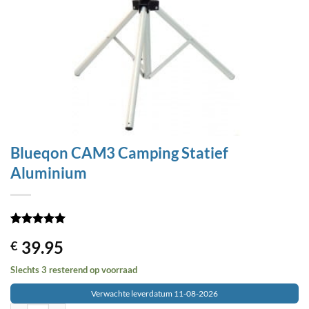
Blueqon CAM3 Camping Statief
Aluminium
Waardering
1
39.95
€
5
op 5
gebaseerd
op
Slechts 3 resterend op voorraad
klantbeoordeling
Verwachte leverdatum 11-08-2026