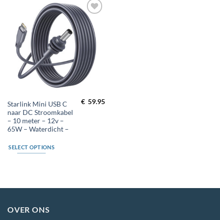
Toevoegen
aan
wenslijst
€
59.95
Starlink Mini USB C
naar DC Stroomkabel
– 10 meter – 12v –
65W – Waterdicht –
SELECT OPTIONS
OVER ONS