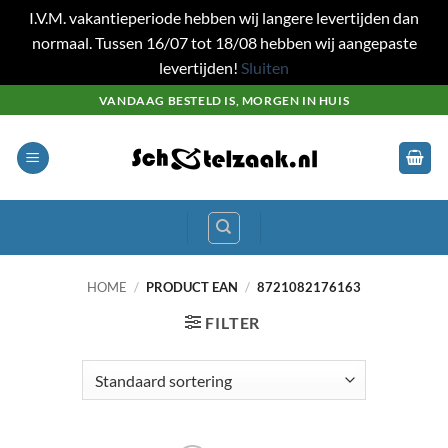
I.V.M. vakantieperiode hebben wij langere levertijden dan
normaal. Tussen 16/07 tot 18/08 hebben wij aangepaste
levertijden!
Sluiten
Ga
VANDAAG BESTELD IS, MORGEN IN HUIS
naar
inhoud
HOME
/
PRODUCT EAN
/
8721082176163
FILTER