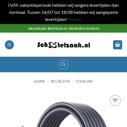
I.V.M. vakantieperiode hebben wij langere levertijden dan
normaal. Tussen 16/07 tot 18/08 hebben wij aangepaste
levertijden!
Sluiten
Ga
VANDAAG BESTELD IS, MORGEN IN HUIS
naar
inhoud
HOME
/
RECREATIE
/
STARLINK
Toevoegen
aan
wenslijst