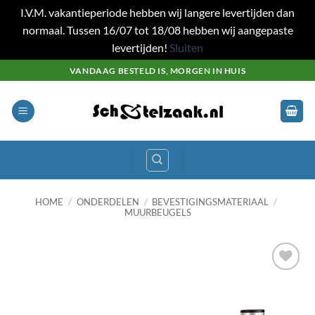
I.V.M. vakantieperiode hebben wij langere levertijden dan
normaal. Tussen 16/07 tot 18/08 hebben wij aangepaste
levertijden!
Sluiten
Ga
VANDAAG BESTELD IS, MORGEN IN HUIS
naar
inhoud
HOME
/
ONDERDELEN
/
BEVESTIGINGSMATERIAAL
/
MUURBEUGELS
Toevoegen
aan
wenslijst