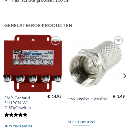
GERELATEERDE PRODUCTEN
Toevoegen
Toevoegen
aan
aan
wenslijst
wenslijst
€
14.95
€
1.49
EMP-Centauri
F-connector – twist-on
S4/1PCN-W1
DiSEqC switch
Waardering
SELECT OPTIONS
5
uit 5
IN WINKELMAND