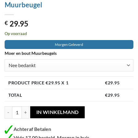
Muurbeugel
29.95
€
Op voorraad
Morgen Geleverd
Moer en bout Muurbeugels
PRODUCT PRICE €
29.95
X 1
€
29.95
TOTAL
€
29.95
Blueqon WML-A70 Satelliet Antenne Muurbeugel aantal
IN WINKELMAND
Achteraf Betalen
Vóór 17.00 besteld, Morgen in huis