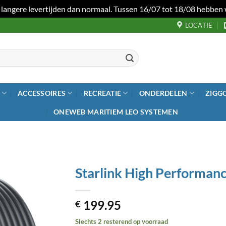
 langere levertijden dan normaal. Tussen 16/07 tot 18/08 hebben 
LOCATIE
ACCESSOIRES
RECREATIE
ONDERDELEN
ZIGG
ONEWEB MARITIEM LEO SYSTEMEN
Starlink High Performan
Toevoegen
199.95
aan
€
wenslijst
Slechts 2 resterend op voorraad