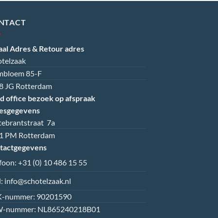
NTACT
aal Adres & Retour adres
otelzaak
mbloem 85-F
8 JG Rotterdam
d office bezoek op afspraak
esgegevens
tebrantstraat 7a
1 PM Rotterdam
tactgegevens
efoon:
+31 (0) 10 486 15 55
l:
info@schotelzaak.nl
-nummer: 90201590
-nummer: NL865240218B01