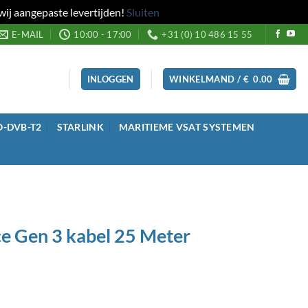
wij aangepaste levertijden!
Sluiten
E-MAIL
10:00 - 17:00
+31 (0) 10 486 15 55
INLOGGEN
WINKELMAND /
€
0.00
O-DVB-T2
STARLINK
MARITIEME VSAT SYSTEMEN
ce Gen 3 kabel 25 Meter