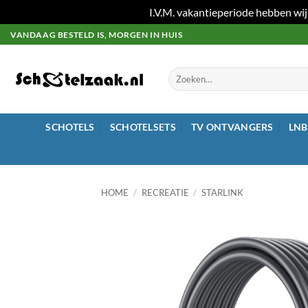
I.V.M. vakantieperiode hebben wij
Ga
VANDAAG BESTELD IS, MORGEN IN HUIS
naar
inhoud
Zoeken
naar:
SCHOTELS
SCHOTELSETS
TV ONTVANGERS
LNB
HOME
/
RECREATIE
/
STARLINK