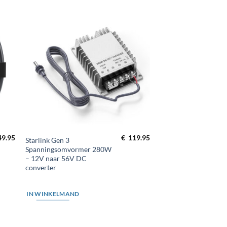
gen
Toevoegen
aan
st
wenslijst
49.95
€
119.95
Starlink Gen 3
Spanningsomvormer 280W
– 12V naar 56V DC
converter
IN WINKELMAND