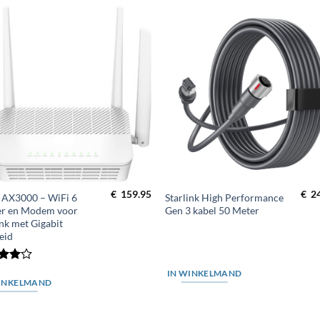
Toevoegen
Toevoe
aan
aan
wenslijst
wenslij
€
159.95
€
2
 AX3000 – WiFi 6
Starlink High Performance
er en Modem voor
Gen 3 kabel 50 Meter
ink met Gigabit
eid
dering
IN WINKELMAND
it 5
INKELMAND