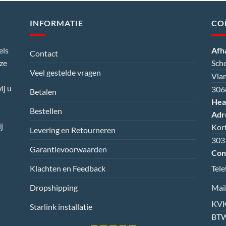
INFORMATIE
CO
els
Afh
Contact
nze
Sch
Veel gestelde vragen
Vla
ij u
306
Betalen
Hea
Bestellen
Adr
j
Kor
Levering en Retourneren
303
Garantievoorwaarden
Con
Klachten en Feedback
Tel
Dropshipping
Mai
KVK
Starlink installatie
BTW