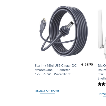
Toevoegen
Toevoegen
aan
aan
wenslijst
wenslijst
€
39.95
€
59.95
C naar DC
Starlink Mini USB C naar DC
Big Q
ter – 12v
Stroomkabel – 10 meter –
Rout
t –
12v – 65W – Waterdicht –
Starl
Snelh
Waar
SELECT OPTIONS
4
u
IN W