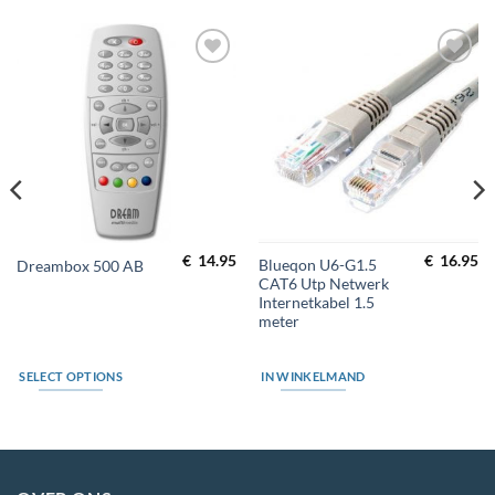
Toevoegen
Toevoegen
aan
aan
wenslijst
wenslijst
€
14.95
€
16.95
Blueqon U6-G1.5
Dreambox 500 AB
CAT6 Utp Netwerk
Internetkabel 1.5
meter
SELECT OPTIONS
IN WINKELMAND