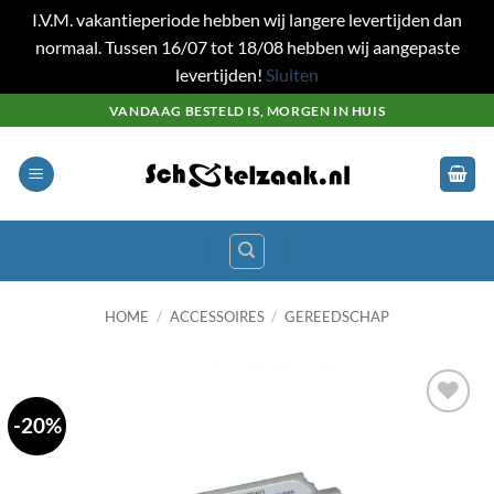
I.V.M. vakantieperiode hebben wij langere levertijden dan
normaal. Tussen 16/07 tot 18/08 hebben wij aangepaste
levertijden!
Sluiten
Ga
VANDAAG BESTELD IS, MORGEN IN HUIS
naar
inhoud
HOME
/
ACCESSOIRES
/
GEREEDSCHAP
-20%
Toevoegen
aan
wenslijst