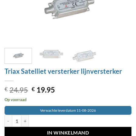
Triax Satelliet versterker lijnversterker
Oorspronkelijke
Huidige
24.95
19.95
€
€
prijs
prijs
Op voorraad
was:
is:
€24.95.
€19.95.
Verwachte leverdatum 11-08-2026
Triax Satelliet versterker lijnversterker aantal
IN WINKELMAND